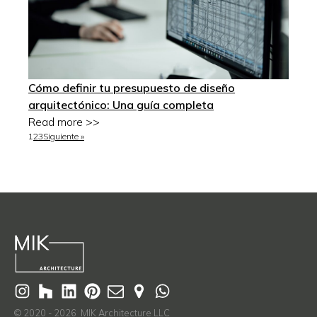
Cómo definir tu presupuesto de diseño
arquitectónico: Una guía completa
Read more >>
1
2
3
Siguiente »
© 2020 - 2026 MIK Architecture LLC