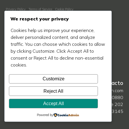
Privacy Policy
Terms of Service
Cookie Policy
Descubre Más
We respect your privacy
Nosotros
Cookies help us improve your experience,
Proceso
deliver personalized content, and analyze
traffic. You can choose which cookies to allow
Blog
by clicking Customize. Click Accept All to
Proyectos
consent or Reject All to decline non-essential
Prensa
cookies.
Contáctanos
Customize
Contacto
hello@mikarch.com
Reject All
786 708 0880
Accept All
1385 Coral Way Ste 202
Miami, FL 33145
Powered by