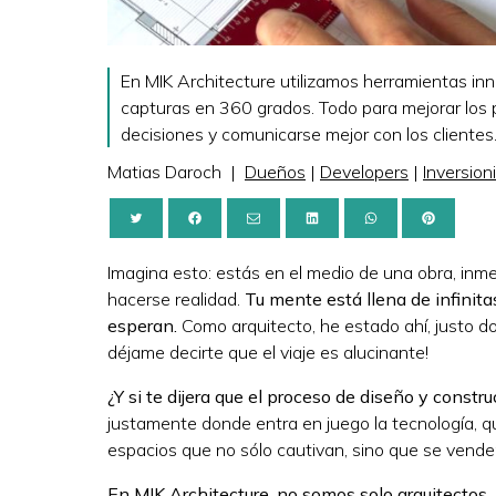
En MIK Architecture utilizamos herramientas inno
capturas en 360 grados. Todo para mejorar los 
decisiones y comunicarse mejor con los clientes
Matias Daroch
|
Dueños
|
Developers
|
Inversion
Imagina esto: estás en el medio de una obra, inm
hacerse realidad.
Tu mente está llena de infinita
esperan.
Como arquitecto, he estado ahí, justo do
déjame decirte que el viaje es alucinante!
¿Y si te dijera que el proceso de diseño y constr
justamente donde entra en juego la tecnología, q
espacios que no sólo cautivan, sino que se vende
En MIK Architecture, no somos solo arquitectos… 