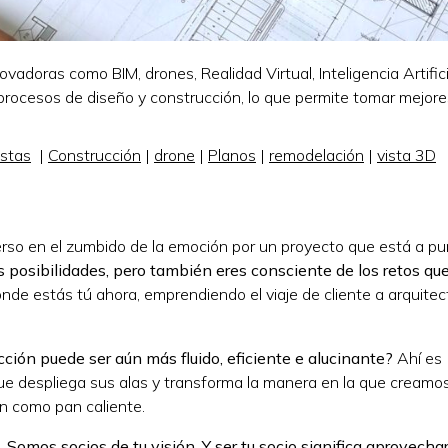
vadoras como BIM, drones, Realidad Virtual, Inteligencia Artifici
procesos de diseño y construcción, lo que permite tomar mejore
.
istas
|
Construcción
|
drone
|
Planos
|
remodelación
|
vista 3D
erso en el zumbido de la emoción por un proyecto que está a p
s posibilidades, pero también eres consciente de los retos que
nde estás tú ahora, emprendiendo el viaje de cliente a arquitect
ucción puede ser aún más fluido, eficiente e alucinante?
Ahí es
ue despliega sus alas y transforma la manera en la que creamo
n como pan caliente.
Somos socios de tu visión. Y ser tu socio significa aprovechar