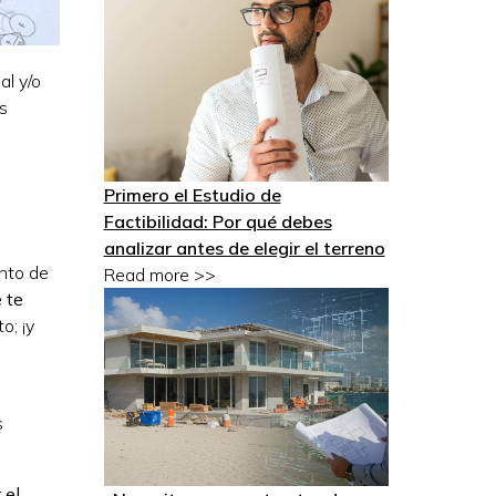
al y/o
s
Primero el Estudio de
Factibilidad: Por qué debes
analizar antes de elegir el terreno
unto de
Read more >>
 te
o; ¡y
s
 el