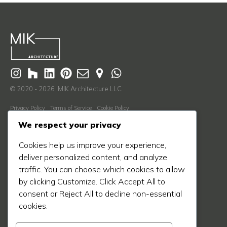
© 2020 - 2026 MIK Architecture LLC
Privacy Policy
Terms of Service
Cookie Policy
Descubre Más
We respect your privacy
Nosotros
Cookies help us improve your experience,
Proceso
deliver personalized content, and analyze
traffic. You can choose which cookies to allow
Blog
by clicking Customize. Click Accept All to
Proyectos
consent or Reject All to decline non-essential
Prensa
cookies.
Contáctanos