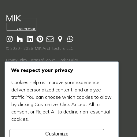
© 2020 - 2026 MIK Architecture LLC
Privacy Policy
Terms of Service
Cookie Policy
Descubre Más
We respect your privacy
Nosotros
Cookies help us improve your experience,
Proceso
deliver personalized content, and analyze
traffic. You can choose which cookies to allow
Blog
by clicking Customize. Click Accept All to
Proyectos
consent or Reject All to decline non-essential
Prensa
cookies.
Contáctanos
Customize