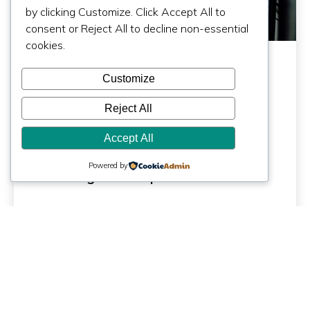
by clicking Customize. Click Accept All to
consent or Reject All to decline non-essential
cookies.
Customize
Reject All
Cómo definir tu
presupuesto de
Accept All
diseño
arquitectónico: Una
Powered by
guía completa