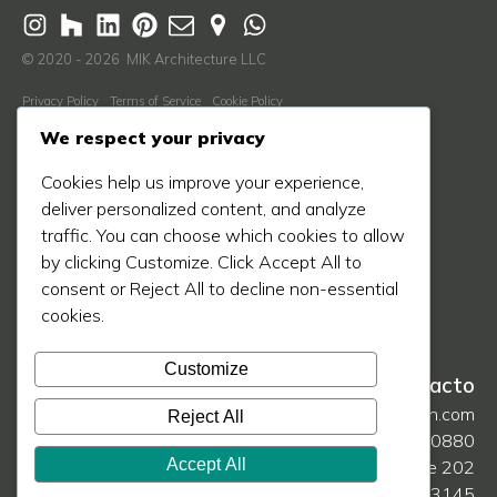
© 2020 - 2026 MIK Architecture LLC
Privacy Policy
Terms of Service
Cookie Policy
Descubre Más
We respect your privacy
Nosotros
Cookies help us improve your experience,
Proceso
deliver personalized content, and analyze
traffic. You can choose which cookies to allow
Blog
by clicking Customize. Click Accept All to
Proyectos
consent or Reject All to decline non-essential
Prensa
cookies.
Contáctanos
Customize
Contacto
hello@mikarch.com
Reject All
786 708 0880
Accept All
1385 Coral Way Ste 202
Miami, FL 33145