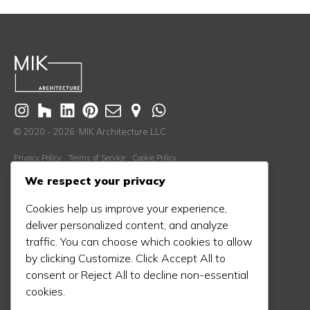
© 2020 - 2026 MIK Architecture LLC
Privacy Policy
Terms of Service
Cookie Policy
Descubre Más
We respect your privacy
Nosotros
Cookies help us improve your experience,
Proceso
deliver personalized content, and analyze
traffic. You can choose which cookies to allow
Blog
by clicking Customize. Click Accept All to
Proyectos
consent or Reject All to decline non-essential
Prensa
cookies.
Contáctanos