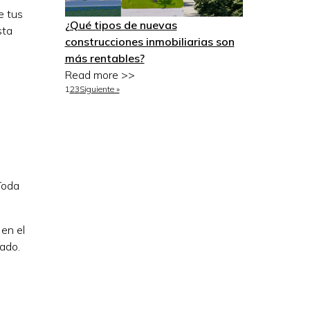
e tus
¿Qué tipos de nuevas
sta
construcciones inmobiliarias son
más rentables?
Read more >>
1
2
3
Siguiente »
Toda
 en el
ado.