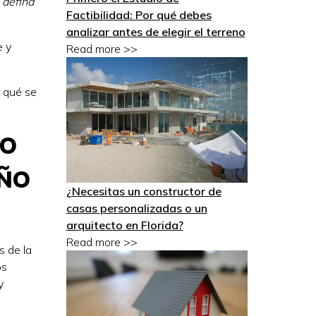
,
defina
Factibilidad: Por qué debes
analizar antes de elegir el terreno
e y
Read more >>
r qué se
RO
EÑO
¿Necesitas un constructor de
casas personalizadas o un
arquitecto en Florida?
Read more >>
s de la
os
y