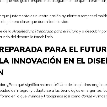
n lo que nos guía e inspira. Nos aseguramos de que tu estándar
porque justamente es nuestra pasión ayudarte a romper el mold
 de primera clase, que duren toda la vida.
e de la
Arquitectura Preparada para el Futuro
y a descubrir po
undo del desarrollo inmobiliario.
REPARADA PARA EL FUTU
LA INNOVACIÓN EN EL DIS
N
dor. ¿Pero qué significa realmente? Una de las piedras angulare
cidad de integrar y adaptarse a las tecnologías emergentes. L
a forma en la que vivimos y trabajamos (así como
donde
vivimos 