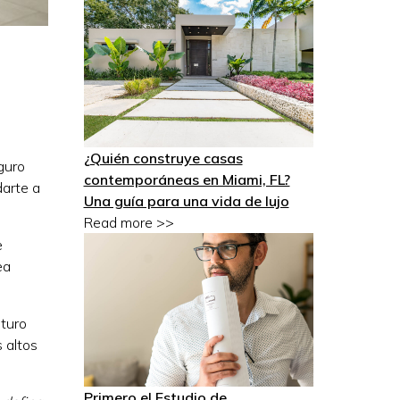
¿Quién construye casas
eguro
contemporáneas en Miami, FL?
arte a
Una guía para una vida de lujo
Read more >>
e
ea
uturo
 altos
Primero el Estudio de